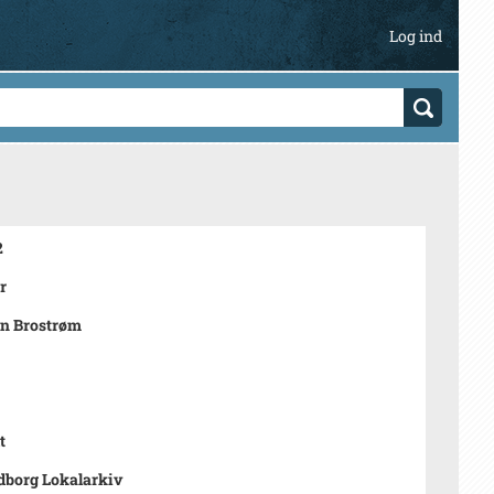
Log ind
2
r
en Brostrøm
t
dborg Lokalarkiv