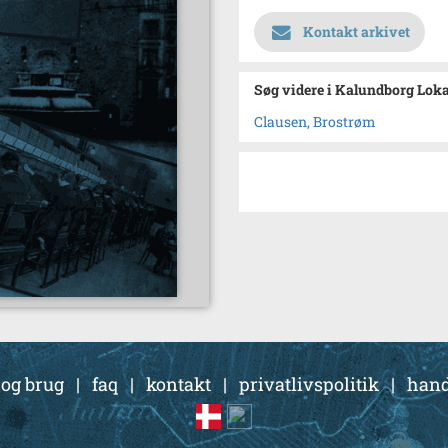
Kontakt arkivet
Søg videre i Kalundborg Lok
Clausen, Brostrøm
 og brug
|
faq
|
kontakt
|
privatlivspolitik
|
hand