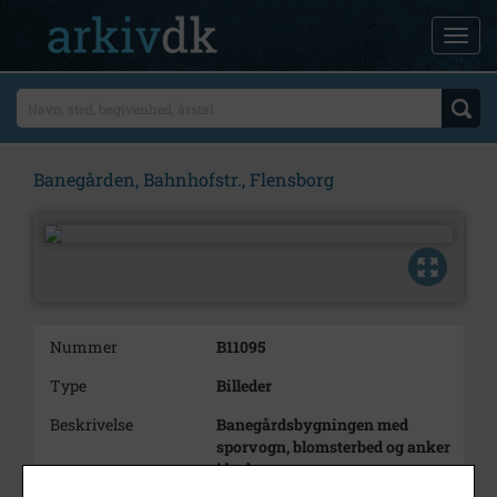
Banegården, Bahnhofstr., Flensborg
Nummer
B11095
Type
Billeder
Beskrivelse
Banegårdsbygningen med
sporvogn, blomsterbed og anker
i bedet.