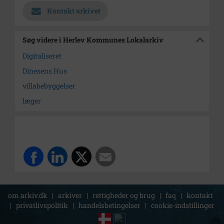
Kontakt arkivet
Søg videre i Herlev Kommunes Lokalarkiv
Digitaliseret
Dinesens Hus
villabebyggelser
læger
om arkiv.dk
|
arkiver
|
rettigheder og brug
|
faq
|
kontakt
|
privatlivspolitik
|
handelsbetingelser
|
cookie-indstillinger