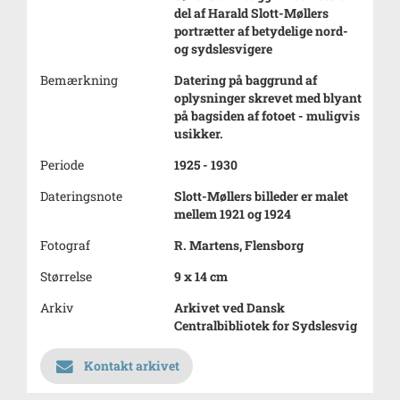
del af Harald Slott-Møllers
portrætter af betydelige nord-
og sydslesvigere
Bemærkning
Datering på baggrund af
oplysninger skrevet med blyant
på bagsiden af fotoet - muligvis
usikker.
Periode
1925 - 1930
Dateringsnote
Slott-Møllers billeder er malet
mellem 1921 og 1924
Fotograf
R. Martens, Flensborg
Størrelse
9 x 14 cm
Arkiv
Arkivet ved Dansk
Centralbibliotek for Sydslesvig
Kontakt arkivet