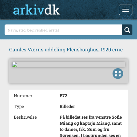
Gamles Værns uddeling Flensborghus, 1920´erne
Nummer
B72
Type
Billeder
Beskrivelse
På billedet ses fra venstre Sofie
Miang og kaptajn Miang, samt
to damer, frk. Sum og fru
Sørensen. I baggrunden ses en