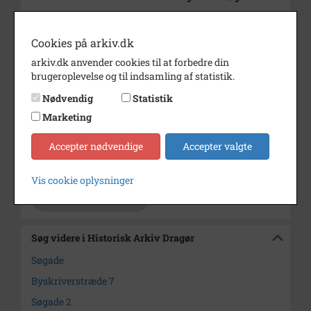
Årstal
1941
Cookies på arkiv.dk
Fotograf
Thorvald Holte
arkiv.dk anvender cookies til at forbedre din
Materiale
s/h positiv
brugeroplevelse og til indsamling af statistik.
Se på kort
Nødvendig
Statistik
Marketing
Type
Sogn (1000-2050)
Enhed
Dragør Sogn (1954-2050)
Accepter nødvendige
Accepter valgte
Arkiv
Historisk Arkiv Dragør
Vis cookie oplysninger
Kontakt arkivet
Søg videre i Historisk Arkiv Dragør
Søgade
Byskriverstræde 7
Søgade 2