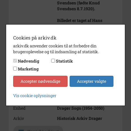
Svendsen (fødte Knud
Svendsen 8.7.1920).
Billedet er taget af Hans
Svendsen.
Årstal
1920
Cookies på arkiv.dk
arkiv.dk anvender cookies til at forbedre din
Dateringsnote
Pinsen 1920
brugeroplevelse og til indsamling af statistik.
Fotograf
Hans Svendsen
Nødvendig
Statistik
Størrelse
9 x 12 cm
Marketing
Materiale
s/h positiv
Accepter nødvendige
Accepter valgte
Se på kort
Vis cookie oplysninger
Type
Sogn (1000-2050)
Enhed
Dragør Sogn (1954-2050)
Arkiv
Historisk Arkiv Dragør