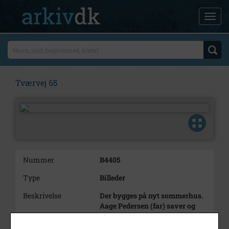
Tværvej 65
Nummer
B4405
Type
Billeder
Beskrivelse
Der bygges på nyt sommerhus.
Aage Pedersen (far) saver og
Edith Christensens far kigger. I
baggrunden Poppelvej 41.