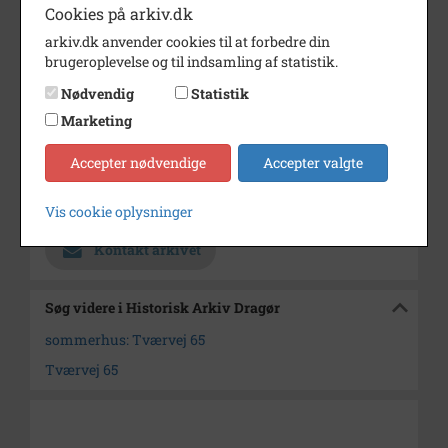
Cookies på arkiv.dk
Periode
1936 - 1938
arkiv.dk anvender cookies til at forbedre din
brugeroplevelse og til indsamling af statistik.
Fotograf
Ukendt
Nødvendig
Statistik
Se på kort
Marketing
Type
Sogn (1000-2050)
Accepter nødvendige
Accepter valgte
Enhed
Store Magleby Sogn (1000-2050)
Arkiv
Historisk Arkiv Dragør
Vis cookie oplysninger
Kontakt arkivet
Søg videre i Historisk Arkiv Dragør
sommerhus: Tværvej 65
Tværvej 65