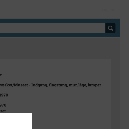
Log ind
r
ærket/Museet - Indgang, flagstang, mur, låge, lamper
 1970
970
ret
t