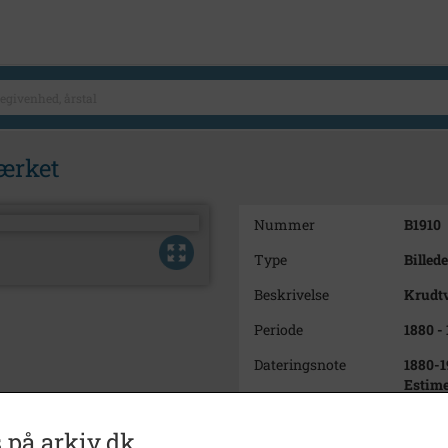
ærket
Nummer
B1910
Type
Billede
Beskrivelse
Krudtv
Periode
1880 -
Dateringsnote
1880-1
Estime
Fotograf
Ukend
 på arkiv.dk