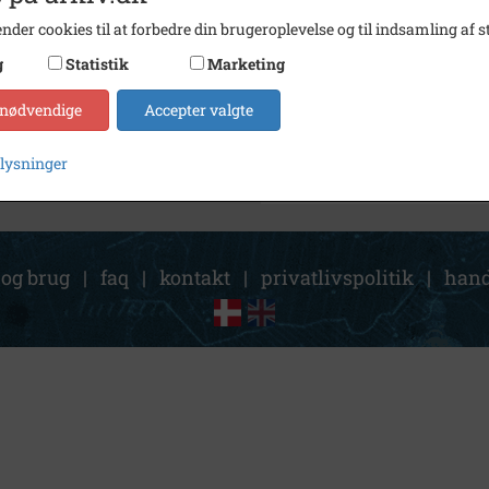
Størrelse
18 x 2
nder cookies til at forbedre din brugeroplevelse og til indsamling af st
Arkiv
Indust
g
Statistik
Marketing
Kontakt arkivet
 nødvendige
Accepter valgte
plysninger
 og brug
|
faq
|
kontakt
|
privatlivspolitik
|
hand