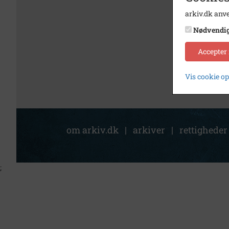
arkiv.dk anve
Nødvendi
Accepter
Vis cookie o
om arkiv.dk
|
arkiver
|
rettigheder
;