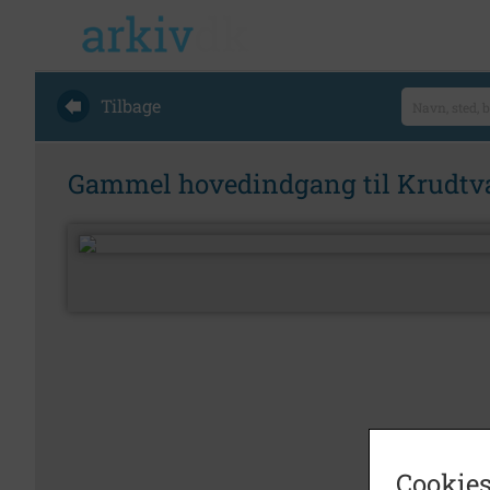
Tilbage
Gammel hovedindgang til Krudtv
Cookies