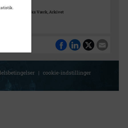
4
atistik.
rimuseet Frederiks Værk, Arkivet
elsbetingelser
|
cookie-indstillinger