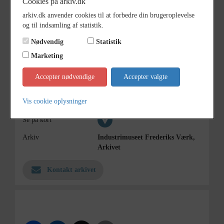
Cookies på arkiv.dk
i baggrunden
arkiv.dk anvender cookies til at forbedre din brugeroplevelse
Periode
1880 - 1990
og til indsamling af statistik.
Dateringsnote
1880-1990
Nødvendig
Statistik
Estimeret
Marketing
Fotograf
Ukendt
Accepter nødvendige
Accepter valgte
Størrelse
11 x 16
Vis cookie oplysninger
Materiale
s/h positiv
Se på kort
Arkiv
Industrimuseet Frederiks Værk,
Arkivet
Kontakt arkivet