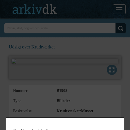
Udsigt over Krudtværket
Nummer
B1905
Type
Billeder
Beskrivelse
Krudtværket/Museet
Bemærkning
Anlægget
Det må være Krudtværket, der ses