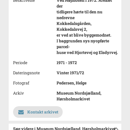
Beskrivelse
Ved Højmosen i 1972. Arealet
der
tidligere hørte til den nu
nedrevne
Kokkedalsgården,
Kokkedalsvej 2,
er ved at blive byggemodnet.
I baggrunden sys nyopførte
parcel-
huse ved Hjortevej og Elsdyrvej.
Periode
1971 - 1972
Dateringsnote
Vinter 1971/72
Fotograf
Pedersen, Helge
Arkiv
Museum Nordsjælland,
Hørsholmarkivet
Kontakt arkivet
Søg videre i Museum Nordsjælland, Hørsholmarkivet