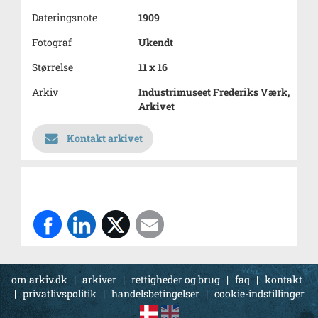
Dateringsnote
1909
Fotograf
Ukendt
Størrelse
11 x 16
Arkiv
Industrimuseet Frederiks Værk,
Arkivet
Kontakt arkivet
om arkiv.dk
|
arkiver
|
rettigheder og brug
|
faq
|
kontakt
|
privatlivspolitik
|
handelsbetingelser
|
cookie-indstillinger