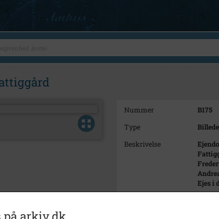
attiggård
Nummer
B175
Type
Billede
Beskrivelse
Ejendo
Fattig
Freder
Andre
Ejes i
Årstal
1954
 på arkiv.dk
Dateringsnote
1954