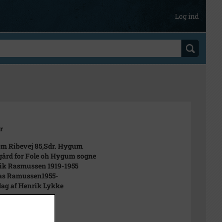
Log ind
r
m Ribevej 85,Sdr. Hygum
gård for Fole oh Hygum sogne
ik Rasmussen 1919-1955
as Ramussen1955-
 dag af Henrik Lykke