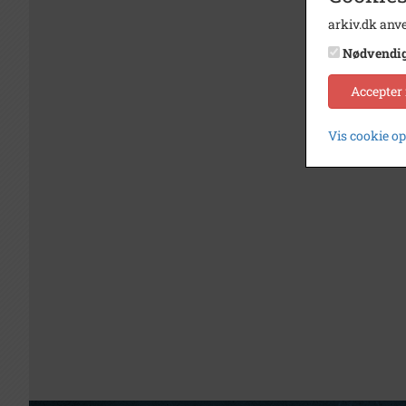
arkiv.dk anve
Nødvendi
Accepter
Vis cookie o