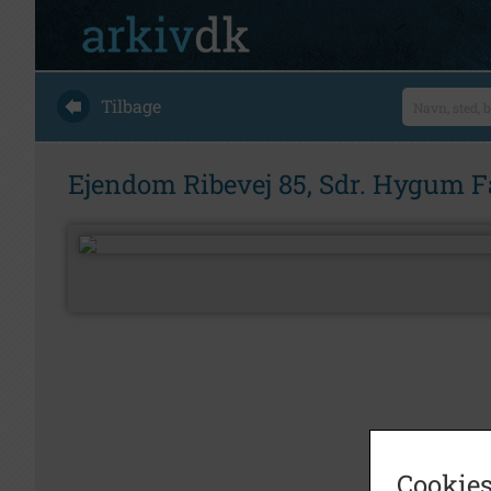
Tilbage
Ejendom Ribevej 85, Sdr. Hygum F
Cookies