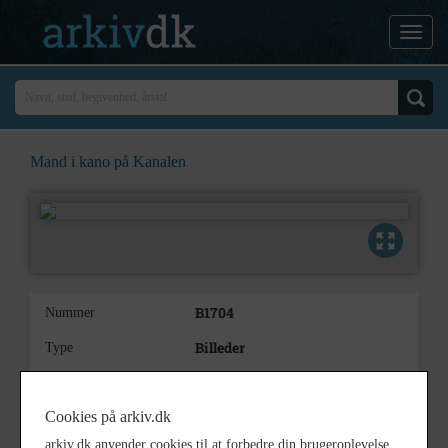
Mand i kano på Kanalen
B1704
Nummer
Billeder
Type
Kanalen - Kano, menneske,
Beskrivelse
skov
Cookies på arkiv.dk
Giver: Turistforeningen i
Bemærkning
arkiv.dk anvender cookies til at forbedre din brugeroplevelse