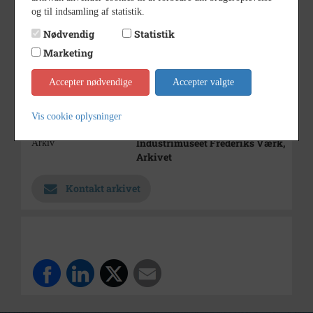
Frederiksværk
og til indsamling af statistik.
1930 - 1990
Periode
Nødvendig
Statistik
Marketing
1930-1990
Dateringsnote
Estimeret
Accepter nødvendige
Accepter valgte
Ukendt
Fotograf
Vis cookie oplysninger
12 x 9
Størrelse
Industrimuseet Frederiks Værk,
Arkiv
Arkivet
Kontakt arkivet