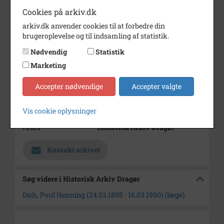
æresborger i Dragør
Cookies på arkiv.dk
Årstal
1923
arkiv.dk anvender cookies til at forbedre din
brugeroplevelse og til indsamling af statistik.
Dateringsnote
December 1923
Nødvendig
Statistik
Fotograf
Ukendt
Marketing
Se på kort
Accepter nødvendige
Accepter valgte
Type
Kommune (1970-2050)
Enhed
Dragør Kommune (2007-2050)
Vis cookie oplysninger
Arkiv
Historisk Arkiv Dragør
Kontakt arkivet
Søg videre i Historisk Arkiv Dragør
Dich, Poul Henning (24.03.1895 - 16.03.1990) (læge)