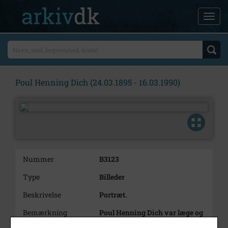
Poul Henning Dich (24.03.1895 - 16.03.1990)
Nummer
B3123
Type
Billeder
Beskrivelse
Portræt.
Bemærkning
Poul Henning Dich var læge og
blev i 1974 udnævnt til