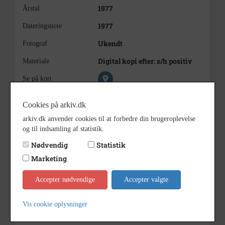
1977
Årstal
1977
Dateringsnote
Ukendt
Fotograf
Digital kopi efter: s/h positiv
Materiale
Se på kort
Sogn (1000-2050)
Type
Cookies på arkiv.dk
Vejrup Sogn (1000-2050)
Enhed
arkiv.dk anvender cookies til at forbedre din brugeroplevelse
og til indsamling af statistik.
Vejrup Sognearkiv
Arkiv
Nødvendig
Statistik
Kontakt arkivet
Marketing
Accepter nødvendige
Accepter valgte
Søg videre i Vejrup Sognearkiv
Konfirmander 1977
Vis cookie oplysninger
Johnsenm Lisbeth