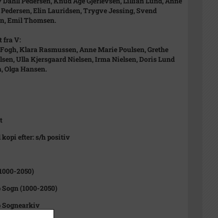
 Dahll Pedersen, Knud Åge Gjerlevsen, Lillian Lund, Anne
 Pedersen, Elin Lauridsen, Trygve Jessing, Svend
n, Emil Thomsen.
 fra V:
Fogh, Klara Rasmussen, Anne Marie Poulsen, Grethe
sen, Ulla Kjersgaard Nielsen, Irma Nielsen, Doris Lund
, Olga Hansen.
t
 kopi efter: s/h positiv
1000-2050)
 Sogn (1000-2050)
p Sognearkiv