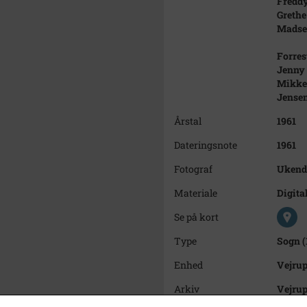
Freddy
Grethe
Madse
Forrest
Jenny 
Mikkel
Jensen
Årstal
1961
Dateringsnote
1961
Fotograf
Ukend
Materiale
Digital
Se på kort
Type
Sogn (
Enhed
Vejrup
Arkiv
Vejru