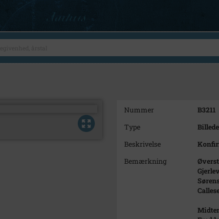
Nummer
B3211
Type
Billede
Beskrivelse
Konfi
Bemærkning
Øverst
Gjerle
Sørens
Calles
Midten