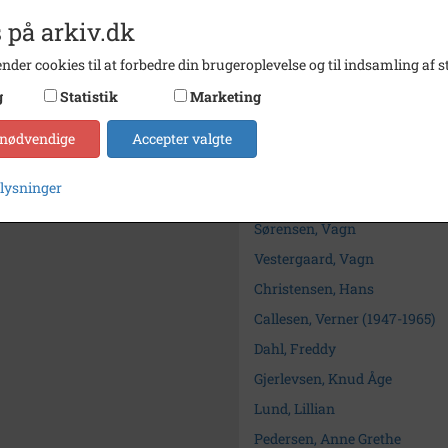
Kontakt arkivet
 på arkiv.dk
nder cookies til at forbedre din brugeroplevelse og til indsamling af st
Søg videre i Vejrup Sogneark
g
Statistik
Marketing
Konfirmander 1961
 nødvendige
Accepter valgte
Gjerlevsen, Gjerlev
Ingemand Nielsen, Leif
plysninger
Nielsen, Hans M.
Sørensen, Vagn
Vestergaard, Vagn
Christensen, Hans
Callesen, Verner (1947-1965)
Dahl, Freddy
Gjerlevsen, Knud Åge
Lund, Lillian
Pedersen, Anne Grethe