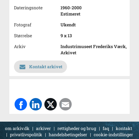
Dateringsnote
1960-2000
Estimeret
Fotograf
Ukendt
Størrelse
9 x 13
Arkiv
Industrimuseet Frederiks Værk,
Arkivet
Kontakt arkivet
om arkiv.dk
|
arkiver
|
rettigheder og brug
|
faq
|
kontakt
|
privatlivspolitik
|
handelsbetingelser
|
cookie-indstillinger