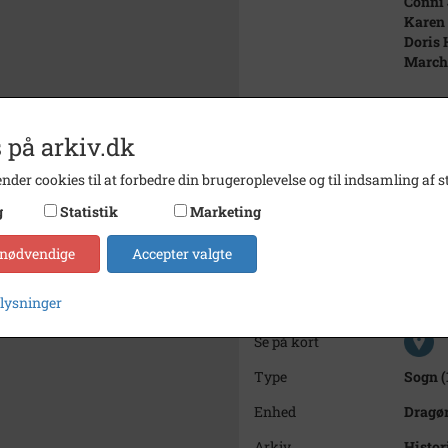
Conni
Karen 
Doris 
March
Forres
Lis He
 på arkiv.dk
Inge T
Aase G
nder cookies til at forbedre din brugeroplevelse og til indsamling af st
Nelli 
Inger 
g
Statistik
Marketing
Periode
1938 -
 nødvendige
Accepter valgte
Dateringsnote
Eksakt
plysninger
Fotograf
Ukend
Se på kort
Type
Sogn (
Enhed
Dragør
Arkiv
Histor