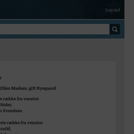
Log ind
r
 Ellen Madsen, gift Nyegaard
e række fra venstre:
 Holm;
m Svendsen
ste række fra venstre:
rnild;