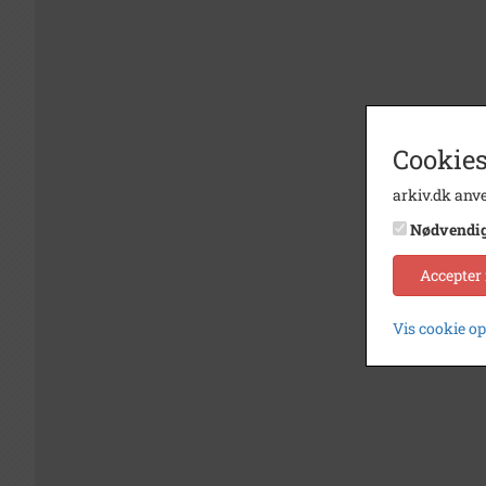
Cookies
arkiv.dk anve
Nødvendi
Accepter
Vis cookie o