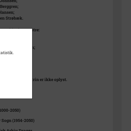
 Johnsen;
Berggren;
Hansen;
en Strøbæk.
te række fra venstre:
imburger,
aarnby;
uldborg Andersen;
atistik.
Pedersen;
Weichardt.
 1942
 årstal og klassetrin er ikke oplyst.
t
1000-2050)
 Sogn (1954-2050)
isk Arkiv Dragør