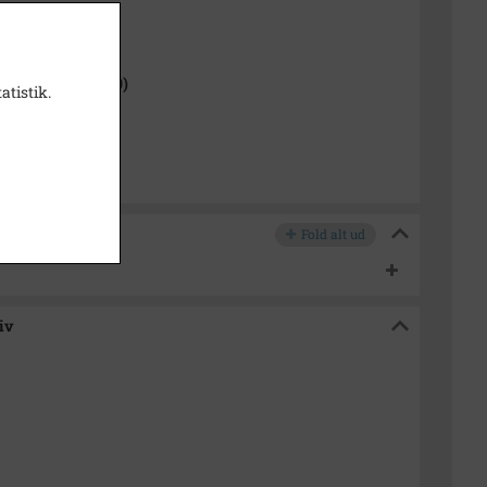
1000-2050)
 Sogn (1000-2050)
atistik.
p Sognearkiv
Fold alt ud
iv