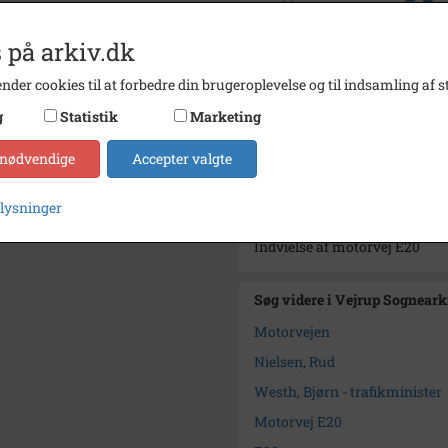
Se på kort
Type
Sogn (
 på arkiv.dk
Enhed
Vejrup
nder cookies til at forbedre din brugeroplevelse og til indsamling af st
Arkiv
Vejru
g
Statistik
Marketing
Kontakt arkivet
 nødvendige
Accepter valgte
plysninger
Yderligere indhold
Indvielse af motorvej E20
Søg videre i Vejrup Sogneark
Motorvejen
Nielsen, Rud
Westh, Bjørn - trafikminister
Motorvej E20