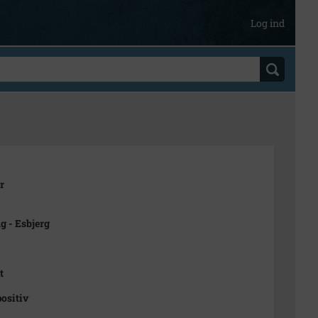
Log ind
r
g - Esbjerg
t
positiv