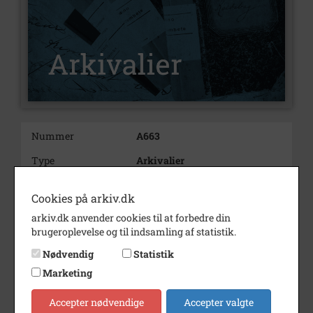
Nummer
A663
Type
Arkivalier
Arkivskaber
Arne Nielsen, borgmester
Cookies på arkiv.dk
Beskrivelse
Borgmester
arkiv.dk anvender cookies til at forbedre din
Arne Nielsen
brugeroplevelse og til indsamling af statistik.
Årby & Kalundborg
Nødvendig
Statistik
Født/stiftet
1930
Marketing
Død/nedlagt
2011 09
Accepter nødvendige
Accepter valgte
Bemærkning
Borgmester i Kalundborg