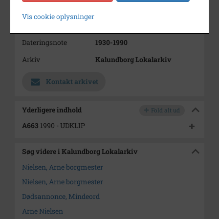
Kommune i perioden 1990-1999
Vis cookie oplysninger
Periode
1930 - 1990
Dateringsnote
1930-1990
Arkiv
Kalundborg Lokalarkiv
Kontakt arkivet
Yderligere indhold
Fold alt ud
A663
1990 - UDKLIP
Søg videre i Kalundborg Lokalarkiv
Nielsen, Arne borgmester
Nielsen, Arne borgmester
Dødsannonce, Mindeord
Arne Nielsen