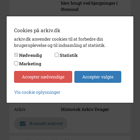
blev brugt ved bjergninger i
Øresund
Privateje.
Cookies på arkiv.dk
Årstal
1900
arkiv.dk anvender cookies til at forbedre din
Fotograf
Ukendt
brugeroplevelse og til indsamling af statistik.
Størrelse
13,5 x 18 cm
Nødvendig
Statistik
Marketing
Materiale
Arkivets affotografering
Se på kort
Accepter nødvendige
Accepter valgte
Type
Sogn (1000-2050)
Vis cookie oplysninger
Enhed
Dragør Sogn (1954-2050)
Arkiv
Historisk Arkiv Dragør
Kontakt arkivet