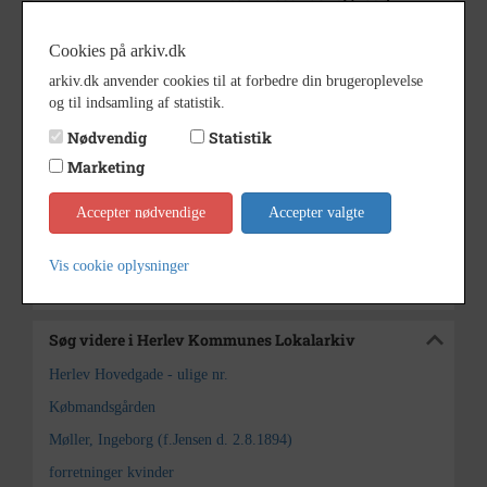
Herlev Hovedgade 121)
Hovedgaden 121
Cookies på arkiv.dk
1934 - 1936
Periode
arkiv.dk anvender cookies til at forbedre din brugeroplevelse
og til indsamling af statistik.
Privatfoto
Fotograf
Nødvendig
Statistik
6,5x9cm
Størrelse
Marketing
s/h positiv
Materiale
Accepter nødvendige
Accepter valgte
Herlev Kommunes Lokalarkiv
Arkiv
Vis cookie oplysninger
Kontakt arkivet
Søg videre i Herlev Kommunes Lokalarkiv
Herlev Hovedgade - ulige nr.
Købmandsgården
Møller, Ingeborg (f.Jensen d. 2.8.1894)
forretninger kvinder