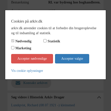
Bemærkning
RL var bydreng hos boghandleren.
Årstal
1935
Fotograf
Ukendt
Cookies på arkiv.dk
arkiv.dk anvender cookies til at forbedre din brugeroplevelse
Størrelse
23 x 17 cm
og til indsamling af statistik.
Materiale
s/h positiv
Nødvendig
Statistik
Se på kort
Marketing
Type
Sogn (1000-2050)
Accepter nødvendige
Accepter valgte
Enhed
Dragør Sogn (1954-2050)
Vis cookie oplysninger
Arkiv
Historisk Arkiv Dragør
Kontakt arkivet
Søg videre i Historisk Arkiv Dragør
Lundqvist, Richard (08.07.1921 -) kleinsmed