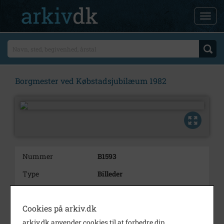
Borgmester ved Købstadsjubilæum 1982
Nummer
B1593
Type
Billeder
Beskrivelse
Frederiksværk div. -
Mennesker, Borgmester,
Cookies på arkiv.dk
paraplyer
arkiv.dk anvender cookies til at forbedre din