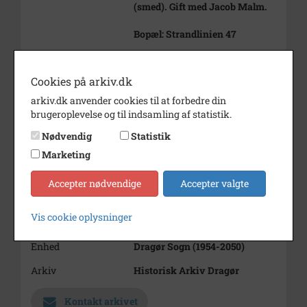
(smed). Gift med Jacob Malm.
Bopæl: Strandlinien 47
Barnet er Johanne Dahl
(19.8.1895 -) og formodentlig
Cookies på arkiv.dk
plejedatter hos Anna Petrine
arkiv.dk anvender cookies til at forbedre din
Malm
brugeroplevelse og til indsamling af statistik.
Årstal
1895
Nødvendig
Statistik
Fotograf
Ukendt
Marketing
Størrelse
9 x 6 cm
Accepter nødvendige
Accepter valgte
Se på kort
Vis cookie oplysninger
Type
Sogn (1000-2050)
Enhed
Dragør Sogn (1954-2050)
Arkiv
Historisk Arkiv Dragør
Kontakt arkivet