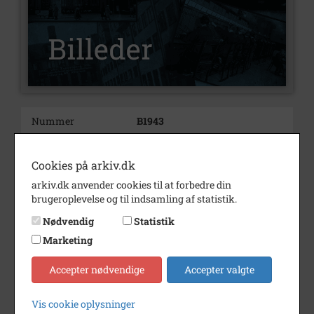
Nummer
B1943
Type
Billeder
Cookies på arkiv.dk
Beskrivelse
Til venstre sydenden af Søndre
Kinkelgade 29 A.
arkiv.dk anvender cookies til at forbedre din
Til højre Søndre Kinkelgade 29
brugeroplevelse og til indsamling af statistik.
B.
Nødvendig
Statistik
I baggrunden Langhøjgård,
Marketing
Møllegade 8.
Periode
1965 - 1975
Accepter nødvendige
Accepter valgte
Fotograf
Herman Riber
Vis cookie oplysninger
Materiale
farve diapositiv