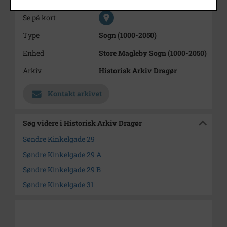
Se på kort
Type
Sogn (1000-2050)
Enhed
Store Magleby Sogn (1000-2050)
Arkiv
Historisk Arkiv Dragør
Kontakt arkivet
Søg videre i Historisk Arkiv Dragør
Søndre Kinkelgade 29
Søndre Kinkelgade 29 A
Søndre Kinkelgade 29 B
Søndre Kinkelgade 31