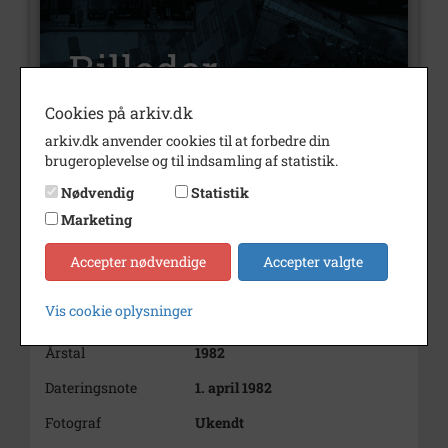
Cookies på arkiv.dk
arkiv.dk anvender cookies til at forbedre din
brugeroplevelse og til indsamling af statistik.
Nummer
B1576
Nødvendig
Statistik
Type
Billeder
Marketing
Beskrivelse
Frederiksværk div. -
Accepter nødvendige
Accepter valgte
Mennesker, fest, dans, musik,
telt
Vis cookie oplysninger
Bemærkning
År: 2001-24, sag: 5779
Årstal
1982
Dateringsnote
1. april 1982
Fotograf
Ukendt