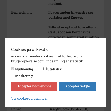
mod øst.
Bemærkning
I baggrunden til venstre ses
portalen mod Engvej.
Billedet er optaget to år efter at
Carl Jacobsen Borg havde
oprettet en sommerestauration
på Elisenborg. Den kendte og
velbenyttede keglebane blev
Cookies på arkiv.dk
anlagt mod syd, langs Rønne
arkiv.dk anvender cookies til at forbedre din
Alle - ikke synligt på billedet.
brugeroplevelse og til indsamling af statistik.
Årstal
1907
Nødvendig
Statistik
Fotograf
Ukendt
Marketing
Materiale
Arkivets affotografering
Accepter nødvendige
Accepter valgte
Se på kort
Vis cookie oplysninger
Type
Sogn (1000-2050)
Enhed
Dragør Sogn (1954-2050)