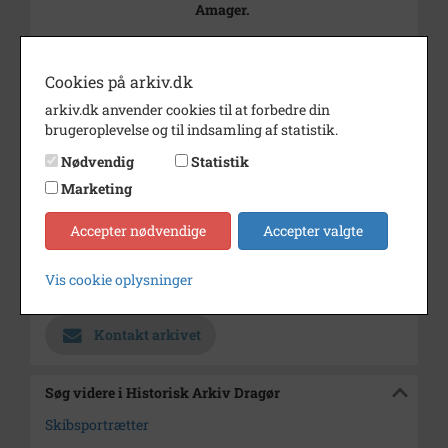
Amager.
Periode
1867 - 1880
Fotograf
Ukendt
Cookies på arkiv.dk
arkiv.dk anvender cookies til at forbedre din
Størrelse
16 x 23 cm
brugeroplevelse og til indsamling af statistik.
Materiale
Arkivets affotografering
Nødvendig
Statistik
Se på kort
Marketing
Type
Sogn (1000-2050)
Accepter nødvendige
Accepter valgte
Enhed
Dragør Sogn (1954-2050)
Vis cookie oplysninger
Arkiv
Historisk Arkiv Dragør
Kontakt arkivet
Søg videre i Historisk Arkiv Dragør
Skibsportrætter