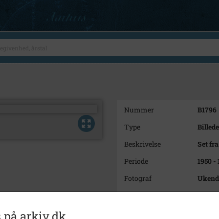
Nummer
B1796
Type
Billede
Beskrivelse
Set fr
Periode
1950 -
Fotograf
Ukend
Materiale
farve 
Se på kort
 på arkiv.dk