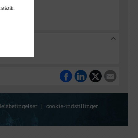
isk Arkiv Dragør
atistik.
 Dragør
elsbetingelser
|
cookie-indstillinger