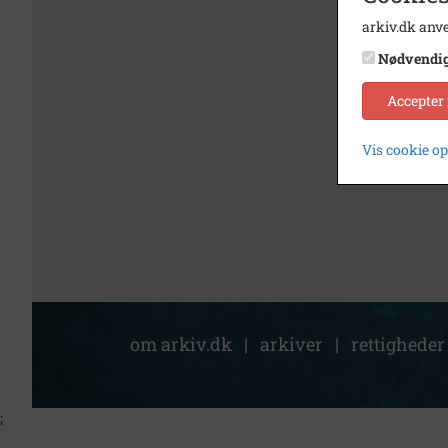
arkiv.dk anve
Nødvendi
Accepter
Vis cookie o
om arkiv.dk
|
arkiver
|
rettigheder
;