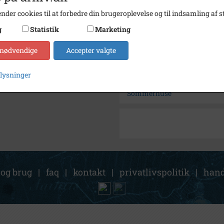
Arkiv
Histor
nder cookies til at forbedre din brugeroplevelse og til indsamling af st
g
Statistik
Marketing
Kontakt arkivet
 nødvendige
Accepter valgte
Søg videre i Historisk Arkiv
plysninger
Søvej 22
Sommerhuse
 og brug
|
faq
|
kontakt
|
privatlivspolitik
|
hand