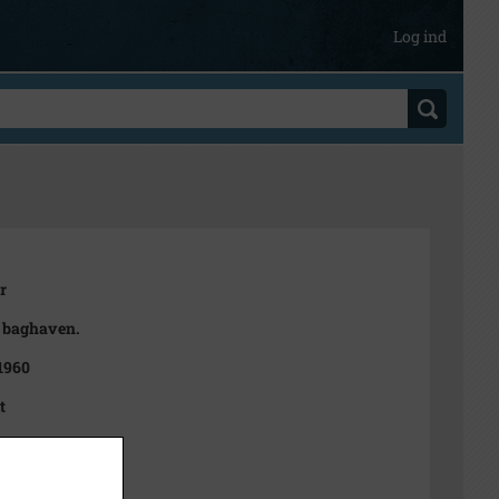
Log ind
r
a baghaven.
 1960
t
diapositiv