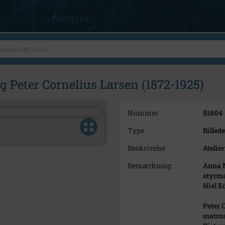
g Peter Cornelius Larsen (1872-1925)
Nummer
B1604
Type
Billede
Beskrivelse
Atelier
Bemærkning
Anna M
styrma
Niel E
Peter C
matros