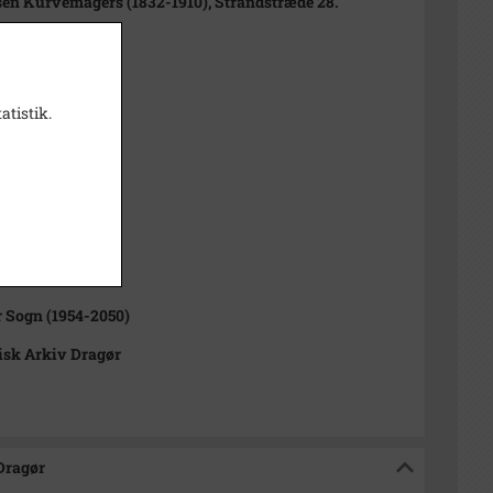
sen Kurvemagers (1832-1910), Strandstræde 28.
7.08.1896
 1894
atistik.
t
 8 cm
grafering
1000-2050)
 Sogn (1954-2050)
isk Arkiv Dragør
 Dragør