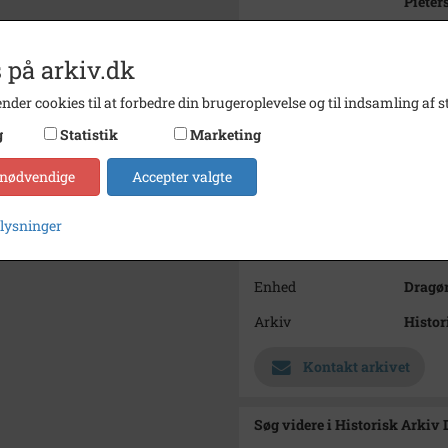
Pieter
Gift 2
 på arkiv.dk
Periode
1893 -
nder cookies til at forbedre din brugeroplevelse og til indsamling af st
Fotograf
Ukend
g
Statistik
Marketing
Størrelse
12,5 x
 nødvendige
Accepter valgte
Materiale
Affoto
Se på kort
plysninger
Type
Sogn (
Enhed
Dragør
Arkiv
Histor
Kontakt arkivet
Søg videre i Historisk Arkiv