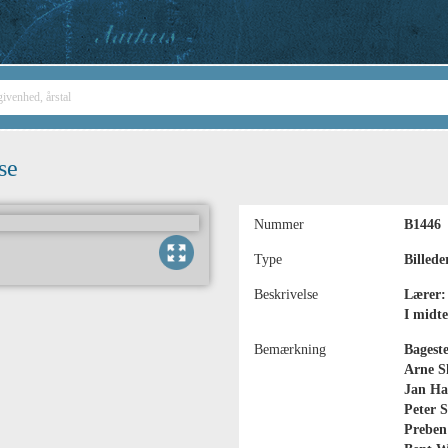
se
Nummer
B1446
Type
Billede
Beskrivelse
Lærer:
I midt
Bemærkning
Bageste
Arne Sk
Jan Han
Peter S
Preben 