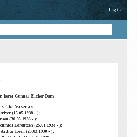
Log ind
r
en lærer Gunnar Blicher Dam
 række fra venstre:
river (15.05.1938 - );
sen (30.05.1938 - );
chmidt Lorentzen (25.01.1938 - );
Arthur Ibsen (23.03.1938 - );