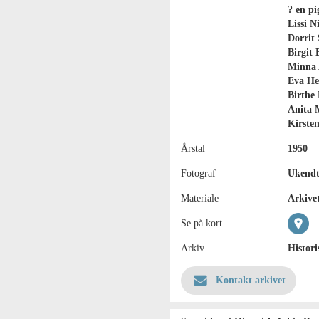
? en pi
Lissi N
Dorrit 
Birgit 
Minna A
Eva He
Birthe 
Anita M
Kirsten
Årstal
1950
Fotograf
Ukend
Materiale
Arkivet
Se på kort
Arkiv
Histor
Kontakt arkivet