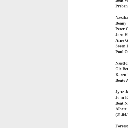
Bent Wi
Preben
Næstbag
Benny W
Peter C
Jørn Ho
Arne G
Søren H
Poul Or
Næstfor
Ole Be
Karen M
Bente A
Jytte J
John Ek
Bent Ni
Albert
(21.04.
Forrest