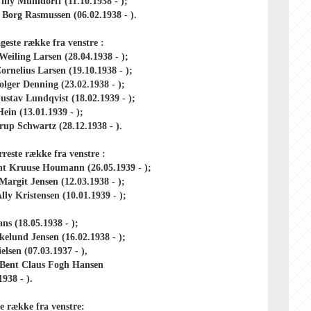
lly Mühldorff (11.10.1938 - );
 Borg Rasmussen (06.02.1938 - ).
este række fra venstre :
eiling Larsen (28.04.1938 - );
ornelius Larsen (19.10.1938 - );
lger Denning (23.02.1938 - );
ustav Lundqvist (18.02.1939 - );
ein (13.01.1939 - );
up Schwartz (28.12.1938 - ).
reste række fra venstre :
nt Kruuse Houmann (26.05.1939 - );
argit Jensen (12.03.1938 - );
lly Kristensen (10.01.1939 - );
ans (18.05.1938 - );
elund Jensen (16.02.1938 - );
elsen (07.03.1937 - ),
 Bent Claus Fogh Hansen
1938 - ).
e række fra venstre: