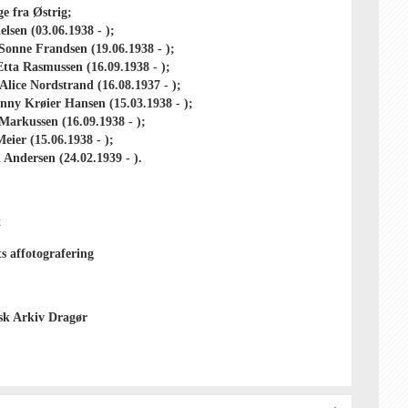
ge fra Østrig;
ielsen (03.06.1938 - );
Sonne Frandsen (19.06.1938 - );
Etta Rasmussen (16.09.1938 - );
lice Nordstrand (16.08.1937 - );
nny Krøier Hansen (15.03.1938 - );
Markussen (16.09.1938 - );
eier (15.06.1938 - );
 Andersen (24.02.1939 - ).
t
s affotografering
isk Arkiv Dragør