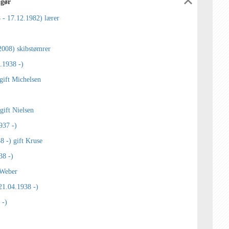
agør
 - 17.12.1982) lærer
2008) skibstømrer
.1938 -)
gift Michelsen
gift Nielsen
937 -)
8 -) gift Kruse
38 -)
 Weber
21.04.1938 -)
 -)