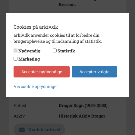
Bresson.
Bemærkning
Revyen blev opført på
Vierdigets Skole i Teatersalen.
Cookies på arkiv.dk
Årstal
1978
arkiv.dk anvender cookies til at forbedre din
brugeroplevelse og til indsamling af statistik.
Dateringsnote
10 februar til 05 marts
Nødvendig
Statistik
Fotograf
Ukendt
Marketing
Størrelse
13 x 15 cm
Accepter nødvendige
Accepter valgte
Materiale
s/h positiv
Se på kort
Vis cookie oplysninger
Type
Sogn (1000-2050)
Enhed
Dragør Sogn (1954-2050)
Arkiv
Historisk Arkiv Dragør
Kontakt arkivet