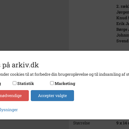
2. ræk
Jørgen
Knud S
Erik J
Børge 
Johnny
Svend
3. ræk
? Knud
 på arkiv.dk
Erik 
John 
nder cookies til at forbedre din brugeroplevelse og til indsamling af st
Knud Z
Harry 
g
Statistik
Marketing
Henni
Niels 
 nødvendige
Accepter valgte
Årstal
1933
plysninger
Fotograf
Ukend
Størrelse
9 x 14