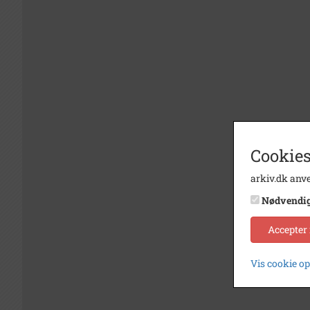
Cookies
arkiv.dk anve
Nødvendi
Accepter
Vis cookie o