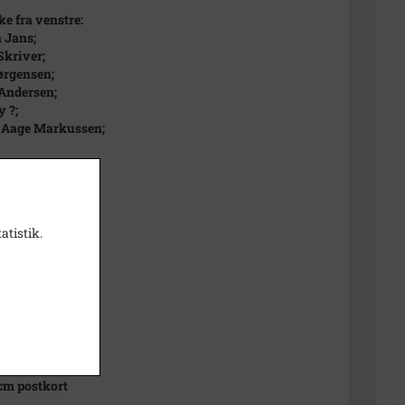
ke fra venstre:
 Jans;
kriver;
ørgensen;
Andersen;
 ?;
 Aage Markussen;
ke fra venstre:
sen;
Rasmussen;
Svane;
atistik.
imling;
Sindahl;
ng Holm;
Palm.
t
 cm postkort