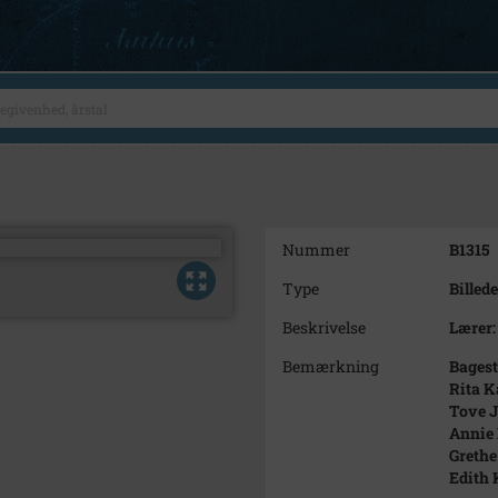
Nummer
B1315
Type
Billede
Beskrivelse
Lærer:
Bemærkning
Bagest
Rita K
Tove J
Annie 
Greth
Edith