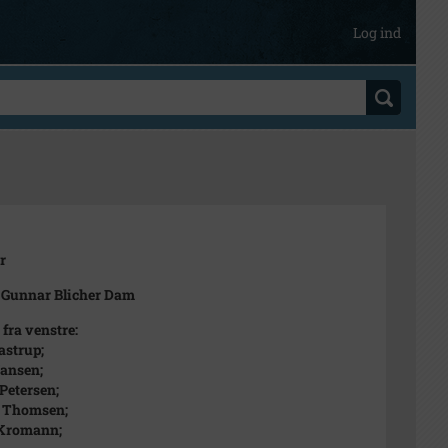
Log ind
r
 Gunnar Blicher Dam
 fra venstre:
astrup;
ansen;
Petersen;
e Thomsen;
 Kromann;