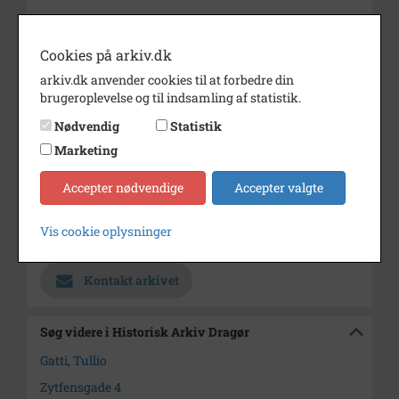
Årstal
1992
Fotograf
Tullio Gatti
Cookies på arkiv.dk
arkiv.dk anvender cookies til at forbedre din
Størrelse
12 x 17 cm postkort
brugeroplevelse og til indsamling af statistik.
Materiale
farve positiv
Nødvendig
Statistik
Se på kort
Marketing
Type
Sogn (1000-2050)
Accepter nødvendige
Accepter valgte
Enhed
Dragør Sogn (1954-2050)
Vis cookie oplysninger
Arkiv
Historisk Arkiv Dragør
Kontakt arkivet
Søg videre i Historisk Arkiv Dragør
Gatti, Tullio
Zytfensgade 4