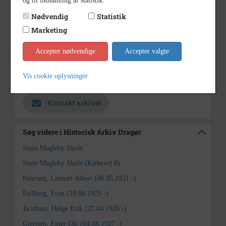
og til indsamling af statistik.
Arkivets affotografering
Materiale
Nødvendig
Statistik
Se på kort
Marketing
Sogn (1000-2050)
Type
Accepter nødvendige
Accepter valgte
Store Magleby Sogn (1000-2050)
Enhed
Vis cookie oplysninger
Historisk Arkiv Dragør
Arkiv
Kontakt arkivet
Søg videre i Historisk Arkiv Dragør
Store Magleby Skole
Store Magleby Skole (Kirkevej 8)
Petersen, Lennart Albert (08.05.1931 -)
Feilberg, Sven (29.04.1929 -)
Jacobsen, Helge Erik (27.04.1928 -)
Gjertsen, Einer Ole (04.08.1927 -)