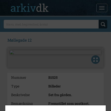
Møllegade 12
Nummer
B1525
Type
Billeder
Beskrivelse
Set fra gården.
Bemærkning
Fremstillet som postkort.