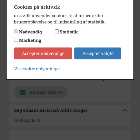
Årstal
1993
Cookies på arkiv.dk
Fotograf
Ukendt
arkiv.dk anvender cookies til at forbedre din
brugeroplevelse og til indsamling af statistik.
Størrelse
12 x 18 cm
Nødvendig
Statistik
Materiale
farve positiv
Marketing
Se på kort
Accepter nødvendige
Accepter valgte
Type
Sogn (1000-2050)
Enhed
Store Magleby Sogn (1000-2050)
Vis cookie oplysninger
Arkiv
Historisk Arkiv Dragør
Kontakt arkivet
Søg videre i Historisk Arkiv Dragør
Møllegade 12