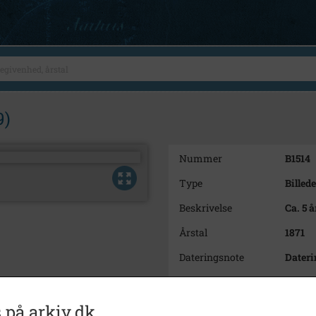
9)
Nummer
B1514
Type
Billede
Beskrivelse
Ca. 5 å
Årstal
1871
Dateringsnote
Dateri
Fotograf
Theodo
Se på kort
 på arkiv.dk