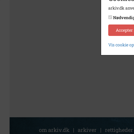
arkiv.dk anve
Nødvendi
Accepter
Vis cookie o
om arkiv.dk
|
arkiver
|
rettigheder