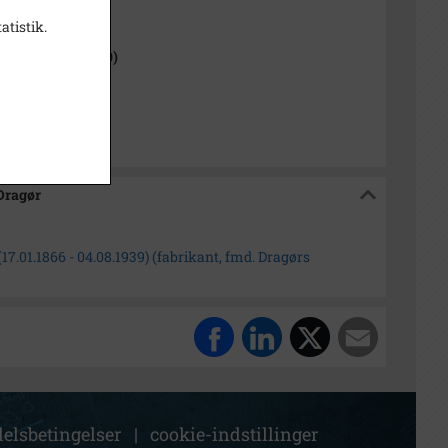
1000-2050)
atistik.
 Sogn (1954-2050)
isk Arkiv Dragør
 Dragør
7.01.1866 - 04.08.1939) (fabrikant, fmd. Dragørs
elsbetingelser
|
cookie-indstillinger