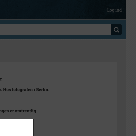
Log ind
r
r. Hos fotografen i Berlin.
ngen er omtrentlig
r Braun, Berlin