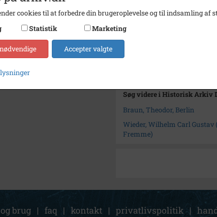
Type
Sogn (
nder cookies til at forbedre din brugeroplevelse og til indsamling af st
Enhed
Dragør
g
Statistik
Marketing
Arkiv
Histor
 nødvendige
Accepter valgte
Kontakt arkivet
plysninger
Søg videre i Historisk Arkiv
Braun, Theodor, Berlin
Wieder, Wilhelm Carl Gustav (1
Fremme)
 og brug
|
faq
|
kontakt
|
privatlivspolitik
|
hand