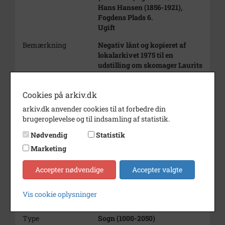
Hans Hansen (1856-1921),
Fogdens Plads 6.
Ugift
Bemærkning
Negativ lånt og kopieret af
lokalarkivet 1975 til en
udstilling om skomager Laurits
Jensen som fotograf.
Se også B 588, beskåret kopi,
Cookies på arkiv.dk
indgået fra anden side.
arkiv.dk anvender cookies til at forbedre din
Periode
1902 - 1904
brugeroplevelse og til indsamling af statistik.
Dateringsnote
Konfirmeret 04.10.1903
Nødvendig
Statistik
Fotograf
Laurits Jensen
Marketing
Størrelse
22½ x 17 cm
Accepter nødvendige
Accepter valgte
Materiale
s/h positiv
Vis cookie oplysninger
Se på kort
Type
Sogn (1000-2050)