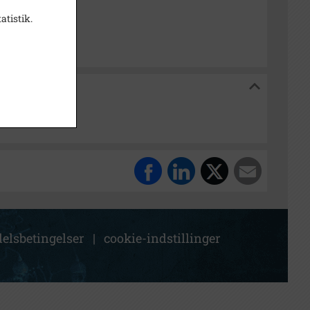
isk Arkiv Dragør
atistik.
 Dragør
elsbetingelser
|
cookie-indstillinger