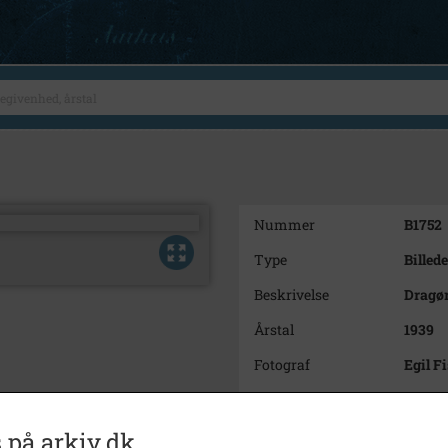
Nummer
B1752
Type
Billede
Beskrivelse
Dragør
Årstal
1939
Fotograf
Egil F
Størrelse
12 x 1
Se på kort
 på arkiv.dk