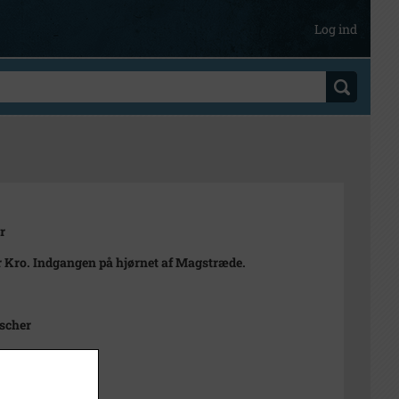
Log ind
r
 Kro. Indgangen på hjørnet af Magstræde.
ischer
6 cm