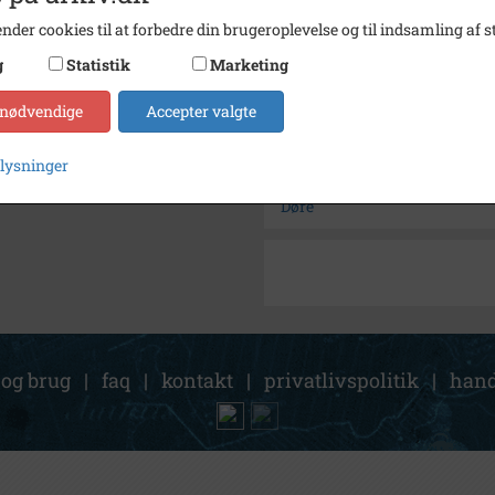
Arkiv
Histor
nder cookies til at forbedre din brugeroplevelse og til indsamling af st
g
Statistik
Marketing
Kontakt arkivet
 nødvendige
Accepter valgte
Søg videre i Historisk Arkiv
plysninger
Strandgade 30
Døre
 og brug
|
faq
|
kontakt
|
privatlivspolitik
|
hand