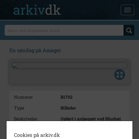
En søndag på Amager
Nummer
B1702
Type
Billeder
Beskrivelse
Opført i anlægget ved Blushøj
Bemærkning
Arrangeret af Dragør Boldklub
Cookies på arkiv.dk