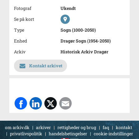
Fotograf
Ukendt
Se på kort
Type
Sogn (1000-2050)
Enhed
Dragør Sogn (1954-2050)
Arkiv
Historisk Arkiv Dragør
Kontakt arkivet
om arkiv.dk
|
arkiver
|
rettigheder og brug
|
faq
|
kontakt
|
privatlivspolitik
|
handelsbetingelser
|
cookie-indstillinger