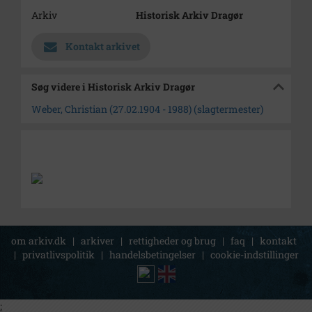
Arkiv
Historisk Arkiv Dragør
Kontakt arkivet
Søg videre i Historisk Arkiv Dragør
Weber, Christian (27.02.1904 - 1988) (slagtermester)
om arkiv.dk
|
arkiver
|
rettigheder og brug
|
faq
|
kontakt
|
privatlivspolitik
|
handelsbetingelser
|
cookie-indstillinger
;