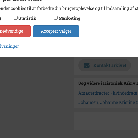
nder cookies til at forbedre din brugeroplevelse og til indsamling af st
Materiale
s/h po
g
Statistik
Marketing
Se på kort
Type
Sogn (
 nødvendige
Accepter valgte
Enhed
Dragør
plysninger
Arkiv
Histor
Kontakt arkivet
Søg videre i Historisk Arkiv
Amagerdragter - kvindedragt
Johansen, Johanne Kristine (31