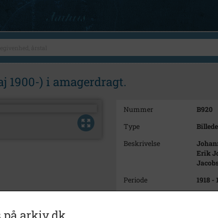
j 1900-) i amagerdragt.
Nummer
B920
Type
Billede
Beskrivelse
Johann
Erik J
Jacobs
Periode
1918 -
Fotograf
Rossin
 på arkiv.dk
Størrelse
17,3 x 