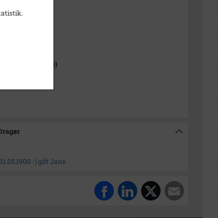
atistik.
sitiv
1000-2050)
 Sogn (1954-2050)
isk Arkiv Dragør
 Dragør
.05.1900 -) gift Jans