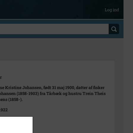
Log ind
r
e Kristine Johansen, født 31 maj 1900, datter af fisker
ohansen (1858-1903) fra Tårbæk og hustru Trein Theis
ens (1858-).
 1922
g og Roede
11 cm