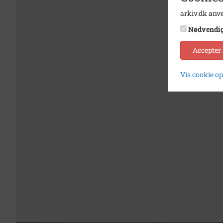
arkiv.dk anve
Nødvendi
Accepter
Vis cookie o