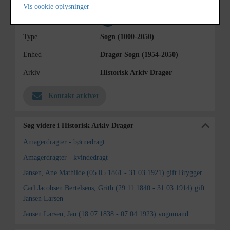
Materiale
s/h positiv
Vis cookie oplysninger
Se på kort
Type
Sogn (1000-2050)
Enhed
Dragør Sogn (1954-2050)
Arkiv
Historisk Arkiv Dragør
Kontakt arkivet
Søg videre i Historisk Arkiv Dragør
Amagerdragter - børnedragt
Amagerdragter - kvindedragt
Jansen, Ane Mathilde (05.05.1861 - 31.03.1921) gift Brygger
Carl Jacobsen Bertelsens, Grith (29.11.1840 - 31.03.1914) gift
Jansen Larsen
Jansen Larsen, Jan (18.07.1838 - 07.04.1923) vognmand