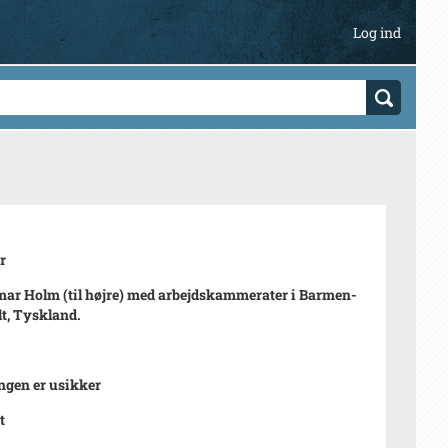
Log ind
r
ar Holm (til højre) med arbejdskammerater i Barmen-
lt, Tyskland.
ngen er usikker
t