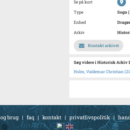
Se på kort
Type
Sogn (
Enhed
Dragør
Arkiv
Histor
Kontakt arkivet
Søg videre i Historisk Arkiv
Holm, Valdemar Christian (21.
 og brug
|
faq
|
kontakt
|
privatlivspolitik
|
hand