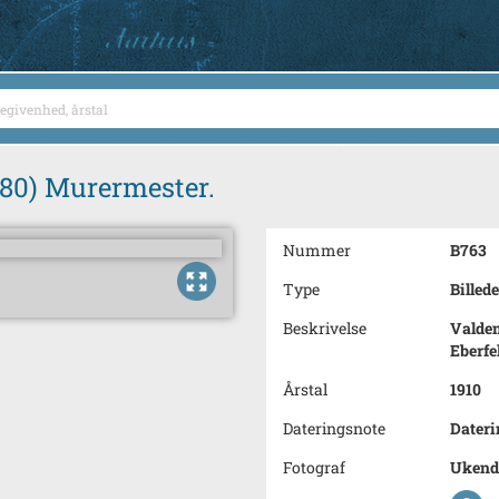
980) Murermester.
Nummer
B763
Type
Billede
Beskrivelse
Valdem
Eberfe
Årstal
1910
Dateringsnote
Dateri
Fotograf
Ukend