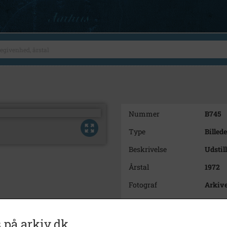
Nummer
B745
Type
Billede
Beskrivelse
Udstil
Årstal
1972
Fotograf
Arkive
Størrelse
7,5 x 
Materiale
s/h ne
 på arkiv.dk