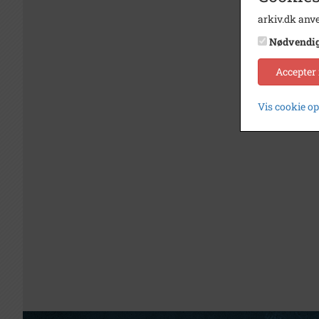
arkiv.dk anve
Nødvendi
Accepter
Vis cookie o