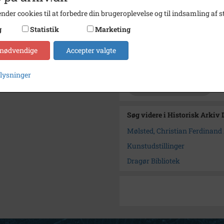
Se på kort
nder cookies til at forbedre din brugeroplevelse og til indsamling af st
Type
Sogn (
g
Statistik
Marketing
Enhed
Dragør
 nødvendige
Accepter valgte
Arkiv
Histor
plysninger
Kontakt arkivet
Søg videre i Historisk Arkiv
Mølsted, Christian Ferdinand A
Kunstudstillinger
Dragør Bibliotek