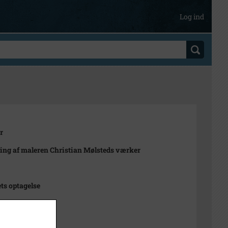
Log ind
r
ling af maleren Christian Mølsteds værker
ts optagelse
17 cm
gativ (original)