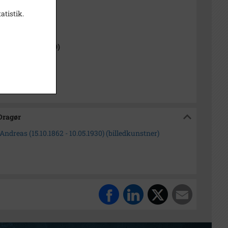
atistik.
1000-2050)
 Sogn (1954-2050)
isk Arkiv Dragør
 Dragør
ndreas (15.10.1862 - 10.05.1930) (billedkunstner)