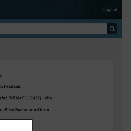
Log ind
r
 Petersen:
fod (Kähler)" - (1927) - olie
fra Ellen Bachmann Storm