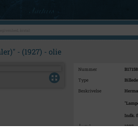
)" - (1927) - olie
Nummer
B17158
Type
Billede
Beskrivelse
Herman
"Lampe
Indk. 
Årstal
1927
Dateringsnote
1927