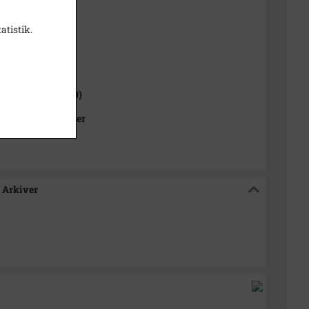
t
atistik.
1000-2050)
 Sogn (1000-2050)
Kommunes Arkiver
 Arkiver