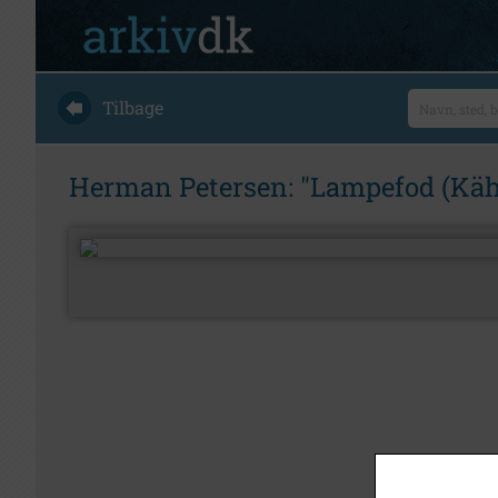
Tilbage
Herman Petersen: "Lampefod (Kähler