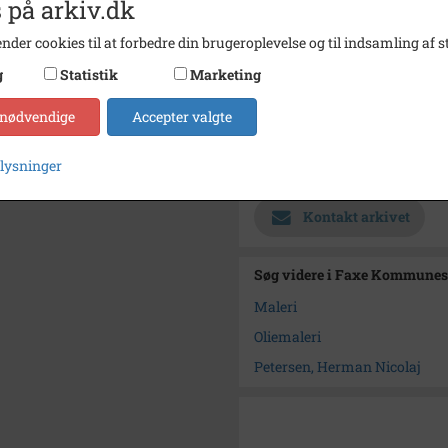
 på arkiv.dk
Fotograf
Ukend
nder cookies til at forbedre din brugeroplevelse og til indsamling af st
Se på kort
g
Statistik
Marketing
Type
Sogn (
 nødvendige
Accepter valgte
Enhed
Haslev
plysninger
Arkiv
Faxe 
Kontakt arkivet
Søg videre i Faxe Kommunes
Maleri
Oliemaleri
Petersen, Herman Nicolaj