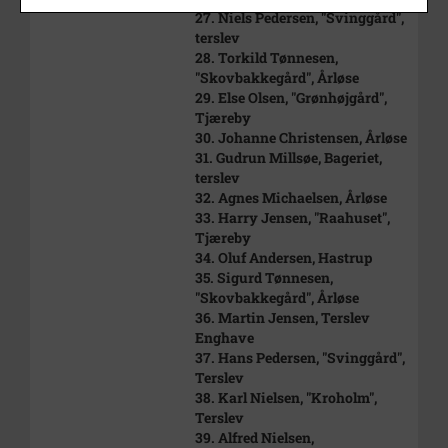
27. Niels Pedersen, "Svinggård",
terslev
28. Torkild Tønnesen,
"Skovbakkegård", Årløse
29. Else Olsen, "Grønhøjgård",
Tjæreby
30. Johanne Christensen, Årløse
31. Gudrun Millsøe, Bageriet,
terslev
32. Agnes Michaelsen, Årløse
33. Harry Jensen, "Raahuset",
Tjæreby
34. Oluf Andersen, Hastrup
35. Sigurd Tønnesen,
"Skovbakkegård", Årløse
36. Martin Jensen, Terslev
Enghave
37. Hans Pedersen, "Svinggård",
Terslev
38. Karl Nielsen, "Kroholm",
Terslev
39. Alfred Nielsen,