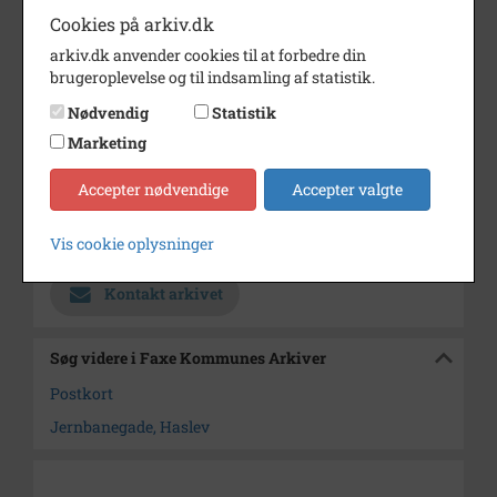
Periode
1930 - 1938
Cookies på arkiv.dk
Dateringsnote
1930-1938
arkiv.dk anvender cookies til at forbedre din
brugeroplevelse og til indsamling af statistik.
Fotograf
Ukendt
Nødvendig
Statistik
Se på kort
Marketing
Type
Sogn (1000-2050)
Accepter nødvendige
Accepter valgte
Enhed
Haslev Sogn (1000-2050)
Vis cookie oplysninger
Arkiv
Faxe Kommunes Arkiver
Kontakt arkivet
Søg videre i Faxe Kommunes Arkiver
Postkort
Jernbanegade, Haslev