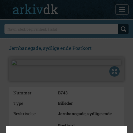
Jernbanegade, sydlige ende Postkort
Nummer
B743
Type
Billeder
Beskrivelse
Jernbanegade, sydlige ende
Postkort